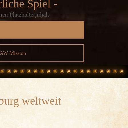
liche Spiel -
nen Platzhalterinhalt
auf den eigentlichen
 klicken Sie auf die
 Bitte beachten Sie,
 an Drittanbieter
ben werden.
ormationen
SAW Mission
entsperren
 akzeptieren und Inhalte
perren
urg weltweit