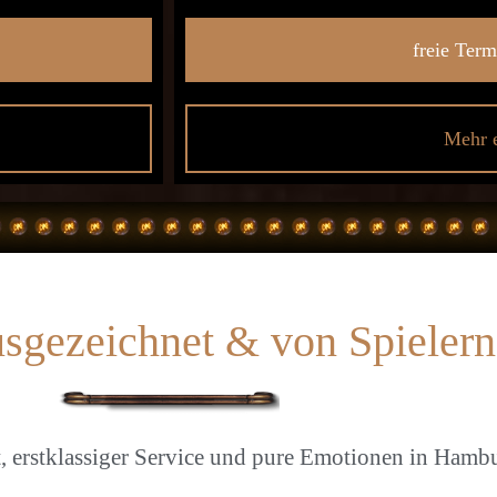
freie Ter
Mehr e
sgezeichnet & von Spielern 
ät, erstklassiger Service und pure Emotionen in Hamb