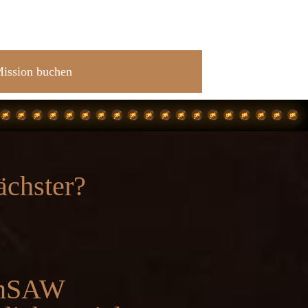
ssion buchen
chster?
inSAW