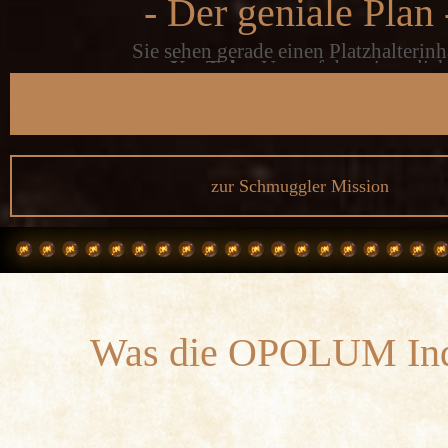
- Der geniale Plan 
Sie sehen gerade einen Platzhalterinh
von
YouTube
. Um auf den eigentlic
Inhalt zuzugreifen, klicken Sie auf d
Schaltfläche unten. Bitte beachten Si
dass dabei Daten an Drittanbieter
weitergegeben werden.
Mehr Informationen
zur Schmuggler Mission
Inhalt entsperren
Erforderlichen Service akzeptieren und Inhalte
entsperren
Was die OPOLUM Ind