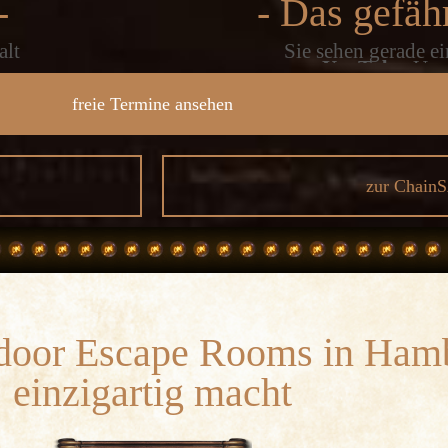
-
- Das gefähr
alt
Sie sehen gerade ei
hen
von
YouTube
. Um 
ie
Inhalt zuzugreifen,
e,
Schaltfläche unten.
freie Termine ansehen
dass dabei Daten
weitergege
Mehr Inf
zur Chain
Inhalt 
Erforderlichen Service
ents
oor Escape Rooms in Hamb
einzigartig macht