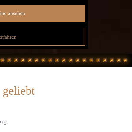
mine ansehen
rfahren
geliebt
urg.