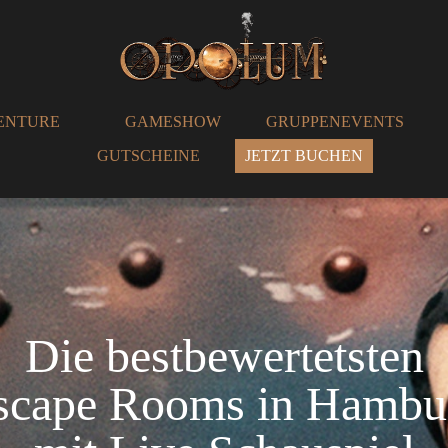
ENTURE
GAMESHOW
GRUPPENEVENTS
GUTSCHEINE
JETZT BUCHEN
Die bestbewertetsten
scape Rooms in Hambu