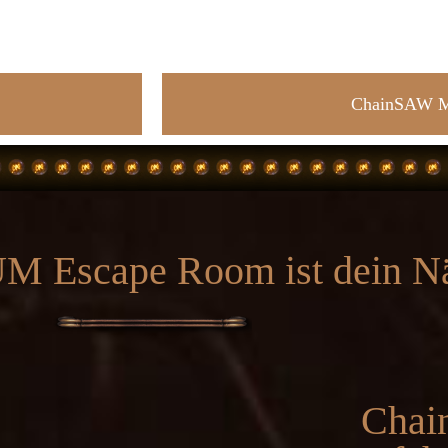
ChainSAW Mi
 Escape Room ist dein Nä
Cha