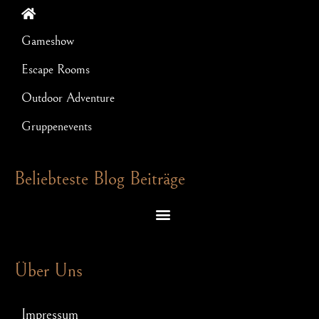
Gameshow
Escape Rooms
Outdoor Adventure
Gruppenevents
Beliebteste Blog Beiträge
Escape Room Rätsel – welche Denkspiele dich in einem Exit Game erwarten
Schnitzeljagd für JGA: So wird Euer Junggesellenabschied ein Hit!
Über Uns
Impressum