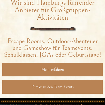
Wir sind Hamburgs führender
Anbieter für Großgruppen-
Aktivitäten
Escape Rooms, Outdoor-Abenteuer
und Gameshow für Teamevents,
Schulklassen, JGAs oder Geburtstage!
Mehr erfahren
Direkt zu den Team Events