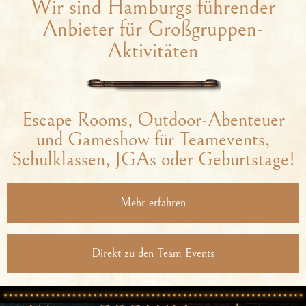
Wir sind Hamburgs führender
Anbieter für Großgruppen-
Aktivitäten
Escape Rooms, Outdoor-Abenteuer
und Gameshow für Teamevents,
Schulklassen, JGAs oder Geburtstage!
Mehr erfahren
Direkt zu den Team Events