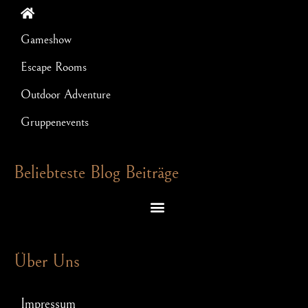
Gameshow
Escape Rooms
Outdoor Adventure
Gruppenevents
Beliebteste Blog Beiträge
Escape Room Rätsel – welche Denkspiele dich in einem Exit Game erwarten
Schnitzeljagd für JGA: So wird Euer Junggesellenabschied ein Hit!
Über Uns
Impressum