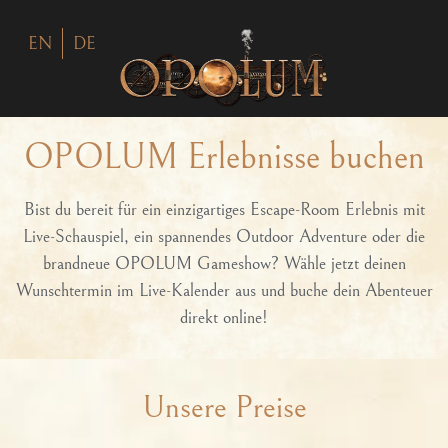
EN
DE
OPOLUM Erlebnisse buchen
Bist du bereit für ein einzigartiges
Escape-Room Erlebnis mit
Live-Schauspiel
, ein spannendes
Outdoor Adventure
oder die
brandneue
OPOLUM Gameshow
? Wähle jetzt deinen
Wunschtermin im Live-Kalender aus und buche dein Abenteuer
direkt online!
Unsere Preise