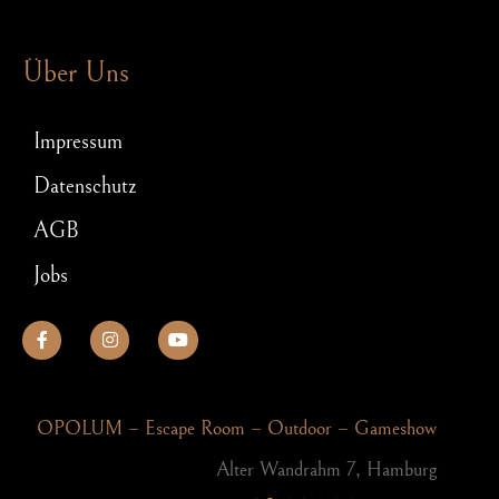
Escape Room Rätsel – welche Denkspiele dich in einem Exit Game erwarten
Schnitzeljagd für JGA: So wird Euer Junggesellenabschied ein Hit!
Über Uns
Impressum
Datenschutz
AGB
Jobs
OPOLUM – Escape Room – Outdoor – Gameshow
Alter Wandrahm 7, Hamburg