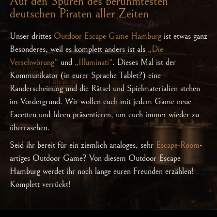
Auf den Spuren des berühmtesten
deutschen Piraten aller Zeiten
Unser drittes
Outdoor Escape Game Hamburg
ist etwas ganz
Besonderes, weil es komplett anders ist als
„Die
Verschwörung“
und
„Illuminati“
. Dieses Mal ist der
Kommunikator (in eurer Sprache Tablet?) eine
Randerscheinung und die Rätsel und Spielmaterialien stehen
im Vordergrund. Wir wollen euch mit jedem Game neue
Facetten und Ideen präsentieren, um euch immer wieder zu
überraschen.
Seid ihr bereit für ein ziemlich analoges, sehr
Escape-Room
-
artiges Outdoor Game? Von diesem Outdoor Escape
Hamburg werdet ihr noch lange euren Freunden erzählen!
Komplett verrückt!