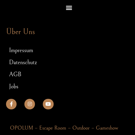
Escape Room Rätsel – welche Denkspiele dich in einem Exit Game erwarten
Schnitzeljagd für JGA: So wird Euer Junggesellenabschied ein Hit!
Über Uns
Impressum
Datenschutz
AGB
Jobs
OPOLUM – Escape Room – Outdoor – Gameshow