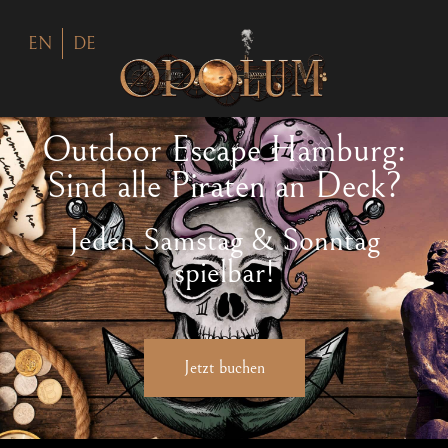
EN
DE
Outdoor Escape Hamburg:
Sind alle Piraten an Deck?
Jeden Samstag & Sonntag
spielbar!
Jetzt buchen