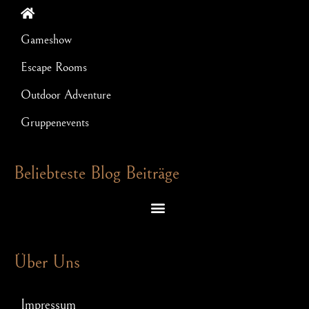
Gameshow
Escape Rooms
Outdoor Adventure
Gruppenevents
Beliebteste Blog Beiträge
Escape Room Rätsel – welche Denkspiele dich in einem Exit Game erwarten
Schnitzeljagd für JGA: So wird Euer Junggesellenabschied ein Hit!
Über Uns
Impressum