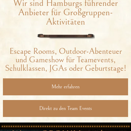
Wir sind Hamburgs führender
Anbieter für Großgruppen-
Aktivitäten
Escape Rooms, Outdoor-Abenteuer
und Gameshow für Teamevents,
Schulklassen, JGAs oder Geburtstage!
Mehr erfahren
Direkt zu den Team Events