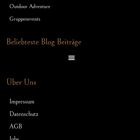
Outdoor Adventure
Gruppenevents
Beliebteste Blog Beiträge
Escape Room Rätsel – welche Denkspiele dich in einem Exit Game erwarten
Schnitzeljagd für JGA: So wird Euer Junggesellenabschied ein Hit!
Über Uns
Impressum
Datenschutz
AGB
Jobs