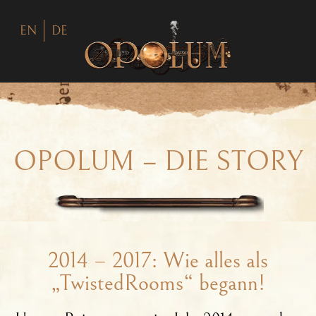
EN
DE
OPOLUM – DIE STORY
2014 – 2017: Wie alles als
„TwistedRooms“ begann!