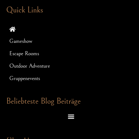
Quick Links
Gameshow
Escape Rooms
Outdoor Adventure
Gruppenevents
Beliebteste Blog Beiträge
Escape Room Rätsel – welche Denkspiele dich in einem Exit Game erwarten
Schnitzeljagd für JGA: So wird Euer Junggesellenabschied ein Hit!