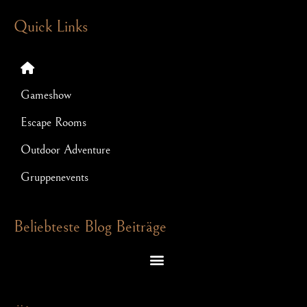
Quick Links
Gameshow
Escape Rooms
Outdoor Adventure
Gruppenevents
Beliebteste Blog Beiträge
Escape Room Rätsel – welche Denkspiele dich in einem Exit Game erwarten
Schnitzeljagd für JGA: So wird Euer Junggesellenabschied ein Hit!