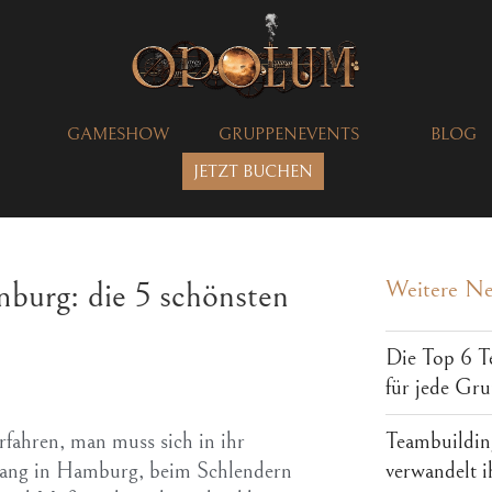
GAMESHOW
GRUPPENEVENTS
BLOG
JETZT BUCHEN
burg: die 5 schönsten
Weitere N
Die Top 6 T
für jede Gr
Teambuilding
rfahren, man muss sich in ihr
verwandelt 
gang in Hamburg, beim Schlendern