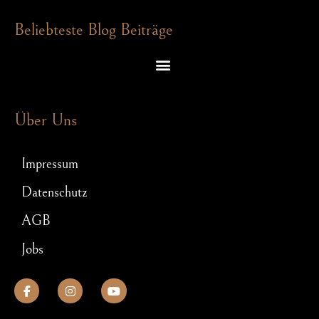
Beliebteste Blog Beiträge
Escape Room Rätsel – welche Denkspiele dich in einem Exit Game erwarten
Schnitzeljagd für JGA: So wird Euer Junggesellenabschied ein Hit!
Über Uns
Impressum
Datenschutz
AGB
Jobs