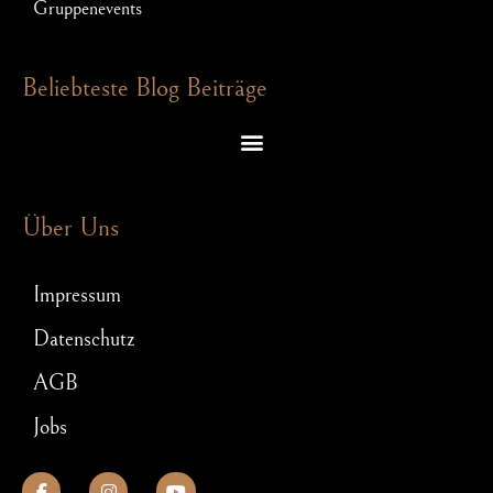
Gruppenevents
Beliebteste Blog Beiträge
Escape Room Rätsel – welche Denkspiele dich in einem Exit Game erwarten
Schnitzeljagd für JGA: So wird Euer Junggesellenabschied ein Hit!
Über Uns
Impressum
Datenschutz
AGB
Jobs